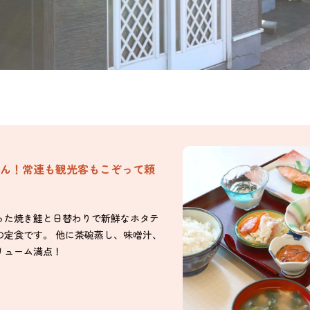
ん！常連も観光客もこぞって頼
った焼き鮭と日替わりで新鮮なホタテ
の定食です。 他に茶碗蒸し、味噌汁、
リューム満点！