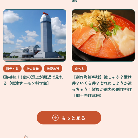
観光する
鮭の聖地
教育旅行
食べる
国内No.1！鮭の遡上が間近で見れ
【創作海鮮料理】鮭しゃぶ？漬け
る【標津サーモン科学館】
丼？いくら丼？どれにしようか迷
っちゃう！鮮度が魅力の創作料理
【郷土料理武田】
もっと見る