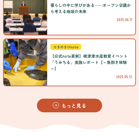
暮らしの中に学びがある──オープン会議か
ら考える地域の未来
2025.06.11
けさのさけnote
【公式note更新】標津津水産教育イベント
「うみちる」実施レポート【～魚捌き体験
～】
2025.05.12
もっと見る