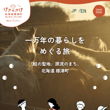
JP /
EN
一万年の暮らしを
めぐる旅
「鮭の聖地」源流のまち、
北海道 標津町