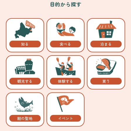
目的から探す
知る
食べる
泊まる
観光する
体験する
買う
鮭の聖地
イベント