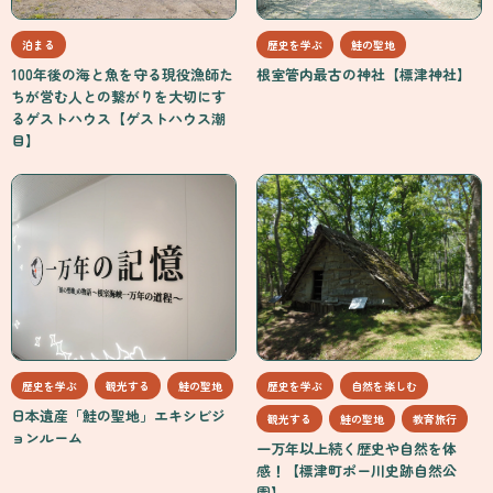
泊まる
歴史を学ぶ
鮭の聖地
100年後の海と魚を守る現役漁師た
根室管内最古の神社【標津神社】
ちが営む人との繋がりを大切にす
るゲストハウス【ゲストハウス潮
目】
歴史を学ぶ
観光する
鮭の聖地
歴史を学ぶ
自然を楽しむ
日本遺産「鮭の聖地」エキシビジ
観光する
鮭の聖地
教育旅行
ョンルーム
一万年以上続く歴史や自然を体
感！【標津町ポー川史跡自然公
園】