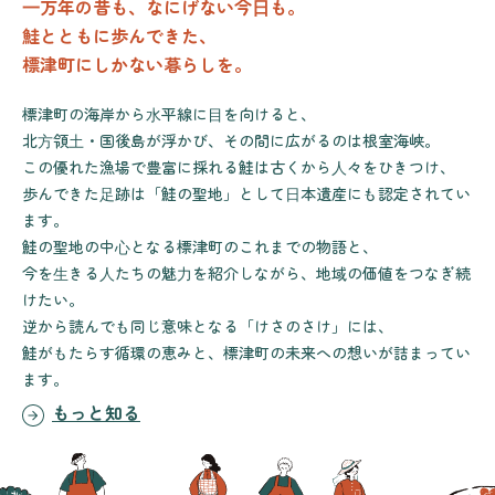
⼀万年の昔も、なにげない今⽇も。
鮭とともに歩んできた、
標津町にしかない暮らしを。
標津町の海岸から⽔平線に⽬を向けると、
北⽅領⼟・国後島が浮かび、その間に広がるのは根室海峡。
この優れた漁場で豊富に採れる鮭は古くから⼈々をひきつけ、
歩んできた⾜跡は「鮭の聖地」として⽇本遺産にも認定されてい
ます。
鮭の聖地の中⼼となる標津町のこれまでの物語と、
今を⽣きる⼈たちの魅⼒を紹介しながら、地域の価値をつなぎ続
けたい。
逆から読んでも同じ意味となる「けさのさけ」には、
鮭がもたらす循環の恵みと、標津町の未来への想いが詰まってい
ます。
もっと知る