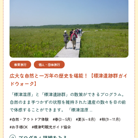
教育旅行
個人・団体旅行
広大な自然と一万年の歴史を堪能！【標津遺跡群ガイ
ドウォーク】
「標津湿原」と「標津遺跡群」の散策ができるプログラム。
自然のまま手つかずの状態を維持された遺産の数々を目の前
で体感することができます。 「標津湿原 ...
#自然・アウトドア体験
#春(3～5月)
#夏(6～8月)
#秋(9～11月)
#お子様OK
#標津町観光ガイド協会
プログラム詳細をみる