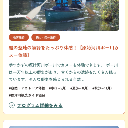
教育旅行
個人・団体旅行
鮭の聖地の物語をたっぷり体感！【原始河川ポー川カ
ヌー体験】
手つかずの原始河川ポー川でカヌーを体験できます。 ポー川
は一万年以上の歴史があり、古くからの遺跡もたくさん眠っ
ています。そんな歴史を感じられる自然 ...
#自然・アウトドア体験
#春(3～5月)
#夏(6～8月)
#秋(9～11月)
#標津町観光ガイド協会
プログラム詳細をみる