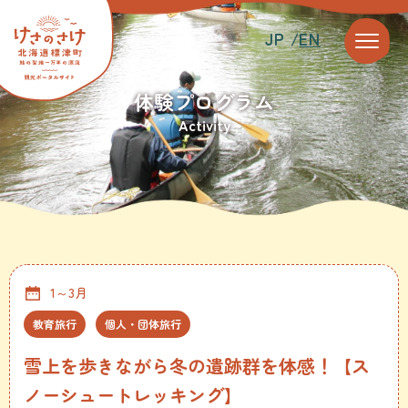
JP /
EN
体験プログラム
Activity
1～3月
教育旅行
個人・団体旅行
雪上を歩きながら冬の遺跡群を体感！【ス
ノーシュートレッキング】