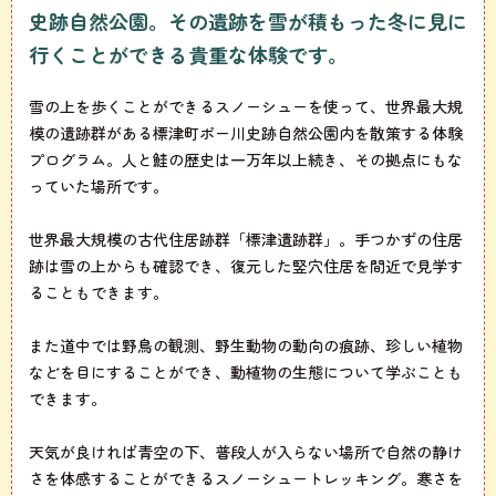
史跡自然公園。その遺跡を雪が積もった冬に見に
行くことができる貴重な体験です。
雪の上を歩くことができるスノーシューを使って、世界最大規
模の遺跡群がある標津町ポー川史跡自然公園内を散策する体験
プログラム。人と鮭の歴史は一万年以上続き、その拠点にもな
っていた場所です。
世界最大規模の古代住居跡群「標津遺跡群」。手つかずの住居
跡は雪の上からも確認でき、復元した竪穴住居を間近で見学す
ることもできます。
また道中では野鳥の観測、野生動物の動向の痕跡、珍しい植物
などを目にすることができ、動植物の生態について学ぶことも
できます。
天気が良ければ青空の下、普段人が入らない場所で自然の静け
さを体感することができるスノーシュートレッキング。寒さを