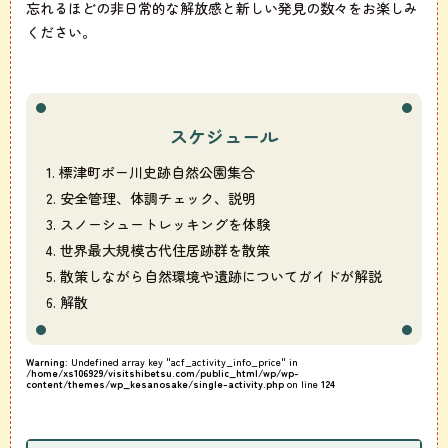
忘れるほどの非日常的な解放感と新しい発見の数々をお楽しみ
ください。
スケジュール
1. 標津町ポー川史跡自然公園集合
2. 安全管理、体調チェック、説明
3. スノーシュートレッキングを体験
4. 世界最大規模古代住居跡群を散策
5. 散策しながら自然環境や遺跡についてガイドが解説
6. 解散
Warning
: Undefined array key "acf_activity_info_price" in
/home/xs106929/visitshibetsu.com/public_html/wp/wp-
content/themes/wp_kesanosake/single-activity.php
on line
124