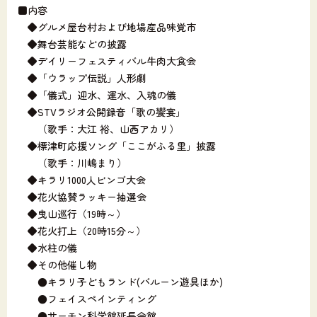
■内容
◆グルメ屋台村および地場産品味覚市
◆舞台芸能などの披露
◆デイリーフェスティバル牛肉大食会
◆「ウラップ伝説」人形劇
◆「儀式」迎水、運水、入魂の儀
◆STVラジオ公開録音「歌の饗宴」
（歌手：大江 裕、山西アカリ）
◆標津町応援ソング「ここがふる里」披露
（歌手：川嶋まり）
◆キラリ1000人ビンゴ大会
◆花火協賛ラッキー抽選会
◆曳山巡行（19時～）
◆花火打上（20時15分～）
◆水柱の儀
◆その他催し物
●キラリ子どもランド(バルーン遊具ほか)
●フェイスペインティング
●サーモン科学館延長会館