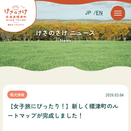
JP /
EN
けさのさけ ニュース
News
2026.03.04
観光情報
【女子旅にぴったり！】新しく標津町のル
ートマップが完成しました！